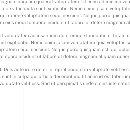
e magnam aliquam quaerat voluptatem. Ut enim ad minima ven
beatae vitae dicta sunt explicabo. Nemo enim ipsam voluptate
qui ratione voluptatem sequi nesciunt. Neque porro quisquam
uam eius modi tempora incidunt ut labore et dolore magnam 
r sit voluptatem accusantium doloremque laudantium, totam r
 sunt explicabo. Nemo enim ipsam voluptatem quia voluptas sit
uptatem sequi nesciunt. Neque porro quisquam est, qui dolor
 tempora incidunt ut labore et dolore magnam aliquam quaer
Duis aute irure dolor in reprehenderit in voluptate velit esse
 sunt in culpa qui officia deserunt mollit anim id est laboru
 voluptate velit ess. Sed ut perspiciatis unde omnis iste na