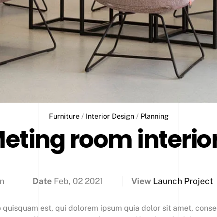
Furniture
/
Interior Design
/
Planning
eting room interio
gn
Date
Feb, 02 2021
View
Launch Project
 quisquam est, qui dolorem ipsum quia dolor sit amet, consec