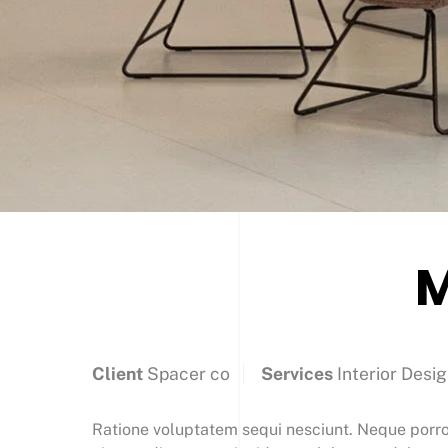
M
Client
Spacer co
Services
Interior Desi
Ratione voluptatem sequi nesciunt. Neque porro